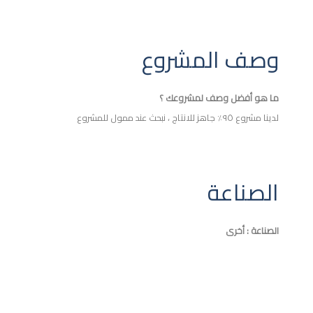
وصف المشروع
ما هو أفضل وصف لمشروعك ؟
لدينا مشروع ٩٥٪؜ جاهز للانتاج ، نبحث عند ممول للمشروع
الصناعة
الصناعة : أخرى